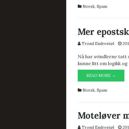
KAN
Norsk
,
Spam
VÆRE
EN
SPESI
DAG
Mer eposts
FOR…»
Trond Endrestøl
201
Nå har svindlerne tatt 
kunne litt om logikk og 
MER
READ MORE →
EPOS
Norsk
,
Spam
Moteløver 
Trond Endrestøl
201