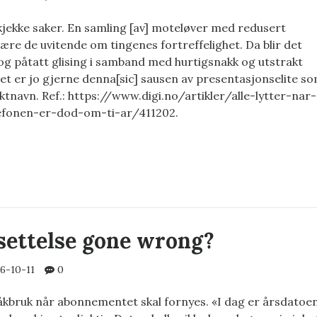
jekke saker. En samling [av] moteløver med redusert
ære de uvitende om tingenes fortreffelighet. Da blir det
 og påtatt glising i samband med hurtigsnakk og utstrakt
Det er jo gjerne denna[sic] sausen av presentasjonselite s
tnavn. Ref.: https://www.digi.no/artikler/alle-lytter-nar-
efonen-er-dod-om-ti-ar/411202.
LØVER
SERT
SKAP
ettelse gone wrong?
6-10-11
0
åkbruk når abonnementet skal fornyes. «I dag er årsdatoe