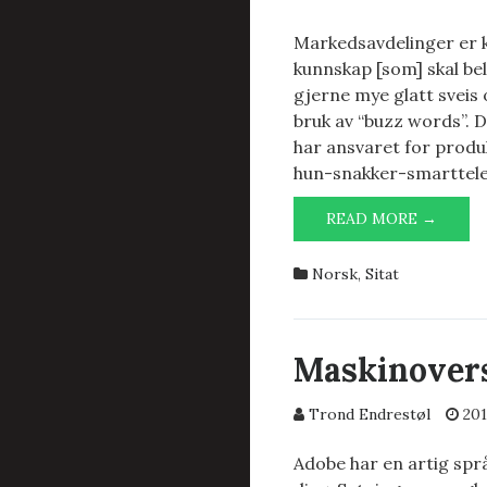
Markedsavdelinger er k
kunnskap [som] skal bel
gjerne mye glatt sveis
bruk av “buzz words”. 
har ansvaret for produk
hun-snakker-smarttel
MOTE
READ MORE →
MED
REDU
Norsk
,
Sitat
KUNN
Maskinovers
Trond Endrestøl
201
Adobe har en artig spr