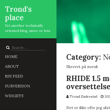
Trond's
place
Yet another technically
oriented blog, more or less
Search
for:
Category:
N
HOME
ABOUT
Skrevet på norsk
RSS FEED
RHIDE 1.5 m
oversettels
SUBVERSION
WIDGETS
Trond Endrestøl
202
Det er ikke ofte jeg sk