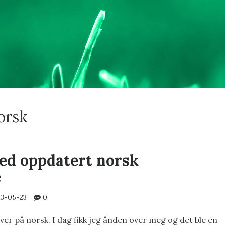
orsk
ed oppdatert norsk
e
3-05-23
0
river på norsk. I dag fikk jeg ånden over meg og det ble en