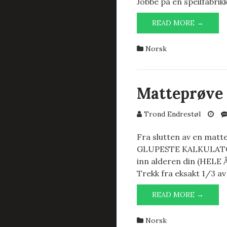
Jobbe på en speilfabrikk
SPEIL
READ MORE →
Norsk
Matteprøve 
Trond Endrestøl
Fra slutten av en mat
GLUPESTE KALKULATORI
inn alderen din (HELE ÅR!
Trekk fra eksakt 1/3 av 
MATT
READ MORE →
1989-
01-
Norsk
16