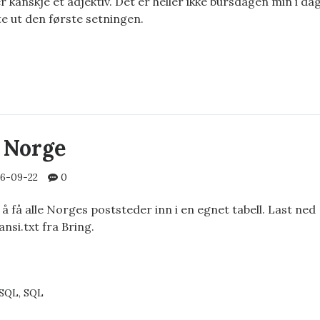
 kanskje et adjektiv. Det er heller ikke bursdagen min i dag
e ut den første setningen.
NOVERSETTELSE
G?
i Norge
6-09-22
0
 å få alle Norges poststeder inn i en egnet tabell. Last ned
si.txt fra Bring.
TEDER
E
eSQL
,
SQL