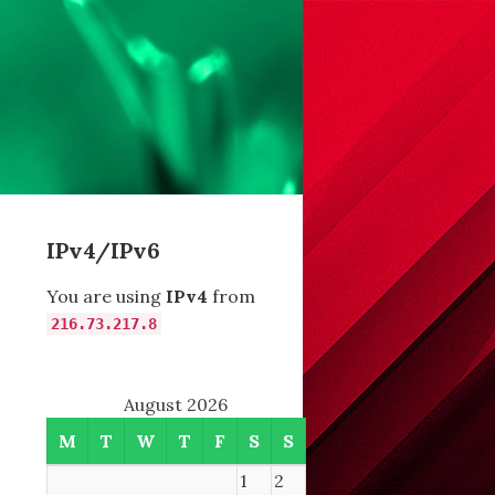
IPv4/IPv6
You are using
IPv4
from
216.73.217.8
August 2026
M
T
W
T
F
S
S
1
2