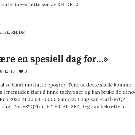
ppdatert oversettelsen av RHIDE 1.5.
orsk
,
RHIDE
ATERT
K
ETTELSE
ære en spesiell dag for…»
8-12-18
0
al se blant mottatte eposter. Tenk at dette skulle komme
 i fremtiden klart å finne tachyoner og kan bruke de til no
 Feb 2023 21:30:04 +0000 Subject: I dag kan =?utf-8?Q?
l dag =?utf-8?Q?for=E2=80=A6=2E?= Jeg kan bekrefte at