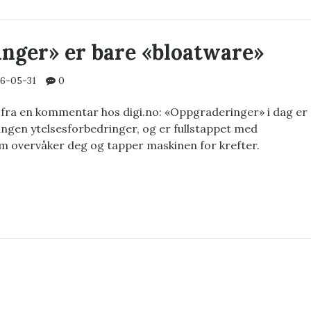
nger» er bare «bloatware»
6-05-31
0
 fra en kommentar hos digi.no: «Oppgraderinger» i dag er
ngen ytelsesforbedringer, og er fullstappet med
m overvåker deg og tapper maskinen for krefter.
RADERINGER»
TWARE»