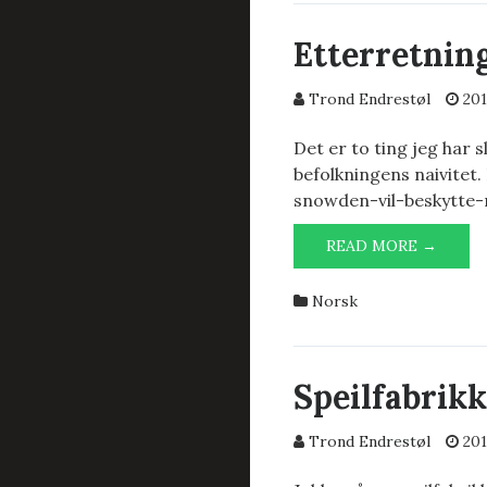
Etterretnin
Trond Endrestøl
201
Det er to ting jeg har 
befolkningens naivitet
snowden-vil-beskytt
ETTE
READ MORE →
OG
BEFO
Norsk
Speilfabrikk
Trond Endrestøl
201