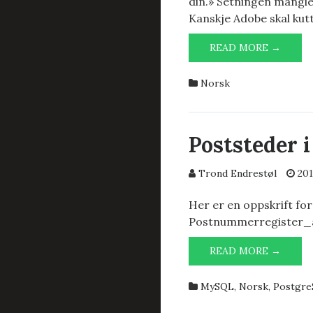
din.» Setningen mangler
Kanskje Adobe skal kutt
MASKI
READ MORE →
GONE
WRON
Norsk
Poststeder 
Trond Endrestøl
201
Her er en oppskrift for
Postnummerregister_an
POSTS
READ MORE →
I
NORG
MySQL
,
Norsk
,
Postgr