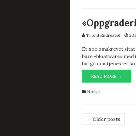
«Oppgraderi
Trond Endrestøl
201
Et noe omskrevet sitat
bare «bloatware» med i
bakgrunnstjenester so
«OPPG
READ MORE →
ER
BARE
Norsk
«BLOA
Post
←
Older posts
navigation