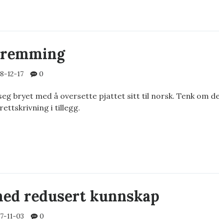
ELL
kremming
8-12-17
0
seg bryet med å oversette pjattet sitt til norsk. Tenk om d
rettskrivning i tillegg.
TSKREMMING
med redusert kunnskap
7-11-03
0