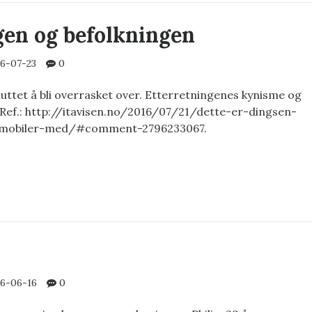
gen og befolkningen
6-07-23
0
sluttet å bli overrasket over. Etterretningenes kynisme og
. Ref.: http://itavisen.no/2016/07/21/dette-er-dingsen-
e-mobiler-med/#comment-2796233067.
RRETNINGEN
LKNINGEN
6-06-16
0