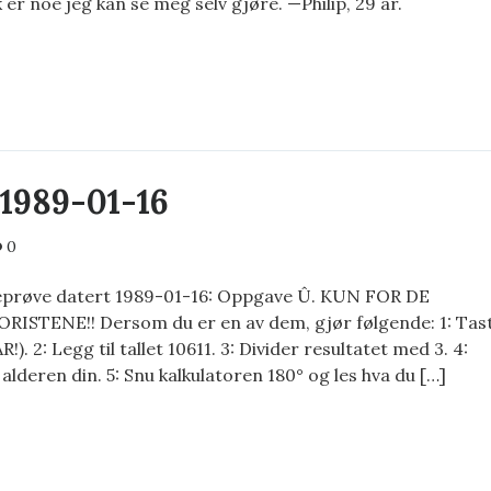
 er noe jeg kan se meg selv gjøre. —Philip, 29 år.
FABRIKK
1989-01-16
0
teprøve datert 1989-01-16: Oppgave Û. KUN FOR DE
STENE!! Dersom du er en av dem, gjør følgende: 1: Tas
). 2: Legg til tallet 10611. 3: Divider resultatet med 3. 4:
alderen din. 5: Snu kalkulatoren 180° og les hva du […]
EPRØVE