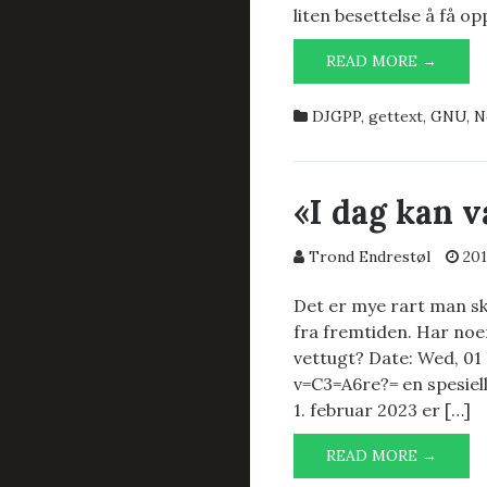
liten besettelse å få o
RHIDE
READ MORE →
1.5
MED
DJGPP
,
gettext
,
GNU
,
N
OPPD
NORS
OVERS
«I dag kan v
Trond Endrestøl
201
Det er mye rart man sk
fra fremtiden. Har noen
vettugt? Date: Wed, 01
v=C3=A6re?= en spesiel
1. februar 2023 er […]
«I
READ MORE →
DAG